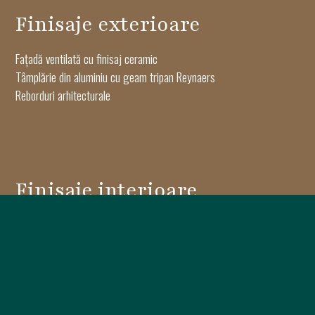
Finisaje exterioare
Fațadă ventilată cu finisaj ceramic
Tâmplărie din aluminiu cu geam tripan Reynaers
Reborduri arhitecturale
Finisaje interioare
Parchet triplustratificat Oak Haro
Uși de apartament și de interior Pinum
Gresie porțelanată Keramyth
Obiecte sanitare Dalet