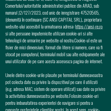
Comertului/autoritatile administratiei publice din ARAD, sub
numarul J2/127/2023, cod unic de inregistrare 47520565,
(denumită în continuare (SC ANSI CAPITAL SRL)., proprietara
website-ului accesibil la urmatoarea adresa:
https://ansi-re.ro
si alte persoane imputernicite utilizam cookie-uri si alte
tehnologii de urmarire pe website-ul nostru.Cookie-ul este un
fisier de mici dimensiuni, format din litere si numere, care va fi
stocat pe computerul, terminalul mobil sau alte echipamente ale
unui utilizator de pe care acesta acceseaza pagina de internet.
Unele dintre cookie-urile plasate pe terminalul dumneavoastra
pot colecta date cu privire la dispozitivul pe care il utilizati
(e.g. adresa MAC, sistem de operare utilizat) sau date cu privire
la activitatea dumneavoastra pe website.Folosim cookie-uri
pentru imbunatatirea experientei de navigare si pentru a
cunoaste preferintele clientilor nostri. In acest sens, cookie-