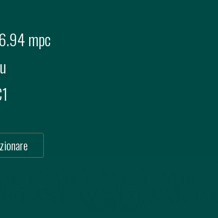
6.94 mpc
u
C1
zionare