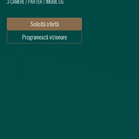
3 CAMERE
/
PARTER
/ IMOBIL
C6
Solicită ofertă
Programează vizionare