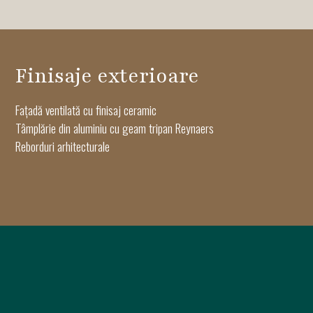
Finisaje exterioare
Fațadă ventilată cu finisaj ceramic
Tâmplărie din aluminiu cu geam tripan Reynaers
Reborduri arhitecturale
Finisaje interioare
Parchet triplustratificat Oak Haro
Uși de apartament și de interior Pinum
Gresie porțelanată Keramyth