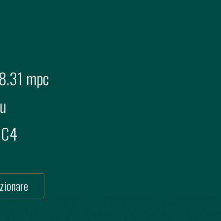
8.31 mpc
u
C4
zionare