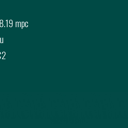
8.19 mpc
u
C2