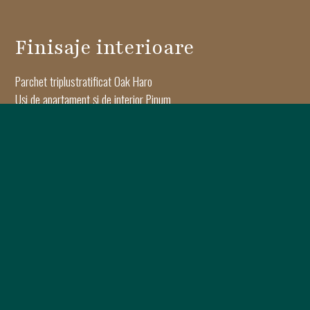
Finisaje interioare
Parchet triplustratificat Oak Haro
Uși de apartament și de interior Pinum
Gresie porțelanată Keramyth
Obiecte sanitare Dalet
Dotări apartamente
Pompe de căldură Samsung
Sistem de ventilație Samsung
Controlul temperaturii prin aplicație mobilă